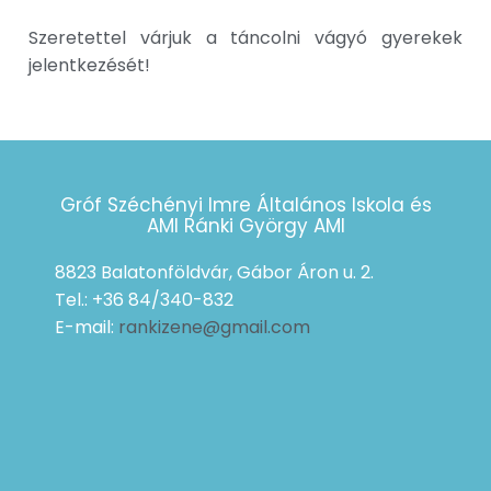
Szeretettel várjuk a táncolni vágyó gyerekek
jelentkezését!
Gróf Széchényi Imre Általános Iskola és
AMI Ránki György AMI
8823 Balatonföldvár, Gábor Áron u. 2.
Tel.: +36 84/340-832
E-mail:
rankizene@gmail.com