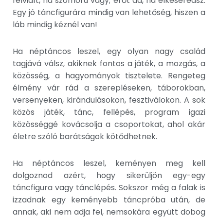
felvidít, ha szomorú vagy; erőt ad, ha elkeseredsz.
Egy jó táncfigurára mindig van lehetőség, hiszen a
láb mindig kéznél van!
Ha néptáncos leszel, egy olyan nagy család
tagjává válsz, akiknek fontos a játék, a mozgás, a
közösség, a hagyományok tisztelete. Rengeteg
élmény vár rád a szerepléseken, táborokban,
versenyeken, kirándulásokon, fesztiválokon. A sok
közös játék, tánc, fellépés, program igazi
közösséggé kovácsolja a csoportokat, ahol akár
életre szóló barátságok kötődhetnek.
Ha néptáncos leszel, keményen meg kell
dolgoznod azért, hogy sikerüljön egy-egy
táncfigura vagy tánclépés. Sokszor még a falak is
izzadnak egy keményebb táncpróba után, de
annak, aki nem adja fel, nemsokára együtt dobog