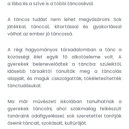
a lába és a szíve is a többi táncoséval.
A táncos tudást nem lehet megvásárolni. Sok
játékkal, tánccal, kitartással és gyakorlással
válhat az ember jó táncossá.
A régi hagyományos társadalomban a tánc a
közösségi élet egyik fő alkotóeleme volt. A
gyerekek belenevelődtek a táncba: szüleiktől,
idősebb társaiktól tanulták meg a táncolás
alapjait, és maguk csiszolgatták, tökéletesítették
tánctudásukat.
Ma már művészeti iskolában tanulhatnak a
gyerekek táncolni, ahol szakmailag felkészült
tanáraink odafigyeléssel, sok szeretettel tanítják
őseink táncait, szokásait, kultúráját.