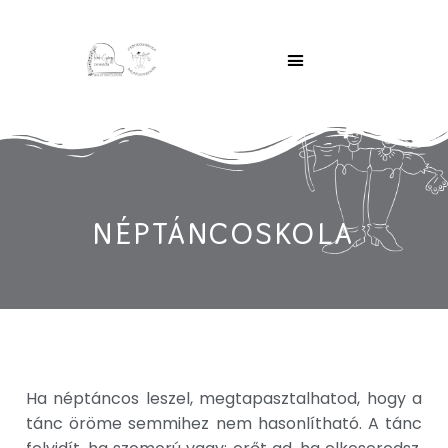
Skip
to
content
Online jelentkezés
NÉPTÁNCOSKOLA
Ha néptáncos leszel, megtapasztalhatod, hogy a
tánc öröme semmihez nem hasonlítható. A tánc